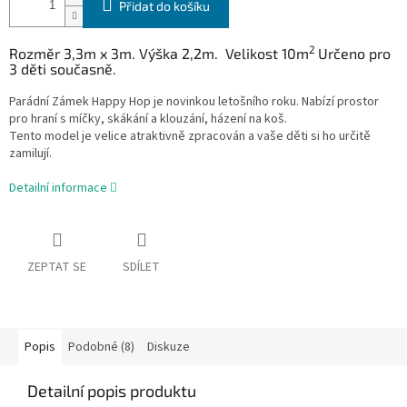
Přidat do košíku
2
Rozměr 3,3m x 3m. Výška 2,2m. Velikost 10m
Určeno pro
3 děti současně.
Parádní Zámek Happy Hop je novinkou letošního roku. Nabízí prostor
pro hraní s míčky, skákání a klouzání, házení na koš.
Tento model je velice atraktivně zpracován a vaše děti si ho určitě
zamilují.
Detailní informace
ZEPTAT SE
SDÍLET
Popis
Podobné (8)
Diskuze
Detailní popis produktu