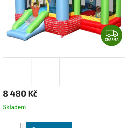
Z
ZDARMA
D
A
R
M
A
8 480 Kč
Měrná
Skladem
cena: