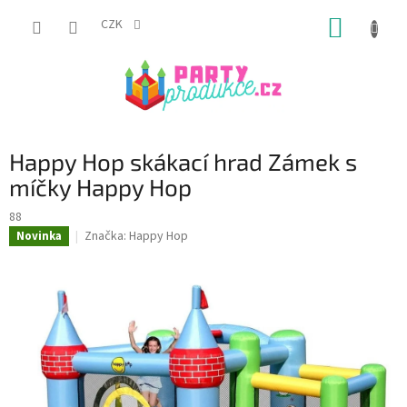
Přejít
NÁKUP
na
CZK
obsah
KOŠÍK
Happy Hop skákací hrad Zámek s
míčky Happy Hop
88
Značka:
Happy Hop
Novinka