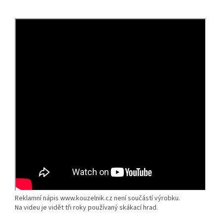
Reklamní nápis www.kouzelnik.cz není součástí výrobku.
Na videu je vidět tři roky používaný skákací hrad.