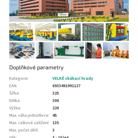
Doplňkové parametry
Kategorie
:
VELKÉ skákací hrady
EAN
:
6933491991127
Šířka
:
325
Délka
:
300
Výška
:
220
Max. váha jednotlivce
:
45
Max. celkové zatížení
:
135
Max. počet dětí
:
3
Věk
:
3 - 10 let