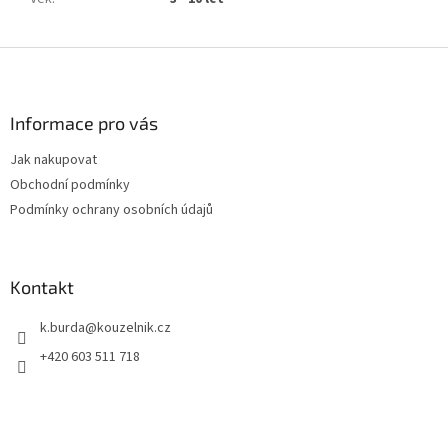
Z
á
p
a
Informace pro vás
t
Jak nakupovat
í
Obchodní podmínky
Podmínky ochrany osobních údajů
Kontakt
k.burda
@
kouzelnik.cz
+420 603 511 718