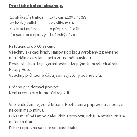
Praktické balení obsahuje.
1x skákací atrakce 1x fukar 220V / 450W
4x kolíky velké 4x kolíky malé
30x hrací míček 1x přepravní taška
1x sada pro opravy 1x český návod
Nafouknuto do 60 sekund.
Všechny skákací hrady Happy Hop jsou vyrobeny z pevného
materiálu PVC s laminací a vrstveného nylonu.
Pevnost a kvalita je garantována dvojitým šitím všech atrakcí
Happy Hop.
Všechny průhledné části jsou zajištěny pevnou sítí.
Určeno pro domácí provoz.
Není určeno pro komerční využití.
Vše je uloženo v jedné krabici. Rozbalení a příprava trvá pouze
několik málo minut.
Fukar musí běžet po celou dobu provozu, udržuje atrakci trvale
nafouknutou.
Fukar i opravná sada je součástí balení.