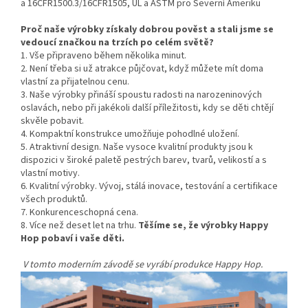
a 16CFR1500.3/16CFR1505, UL a ASTM pro Severní Ameriku
Proč naše výrobky získaly dobrou pověst a stali jsme se
vedoucí značkou na trzích po celém světě?
1. Vše připraveno během několika minut.
2. Není třeba si už atrakce půjčovat, když můžete mít doma
vlastní za přijatelnou cenu.
3. Naše výrobky přináší spoustu radosti na narozeninových
oslavách, nebo při jakékoli další příležitosti, kdy se děti chtějí
skvěle pobavit.
4. Kompaktní konstrukce umožňuje pohodlné uložení.
5. Atraktivní design. Naše vysoce kvalitní produkty jsou k
dispozici v široké paletě pestrých barev, tvarů, velikostí a s
vlastní motivy.
6. Kvalitní výrobky. Vývoj, stálá inovace, testování a certifikace
všech produktů.
7. Konkurenceschopná cena.
8. Více než deset let na trhu.
Těšíme se, že výrobky Happy
Hop pobaví i vaše děti.
V tomto moderním závodě se vyrábí produkce Happy Hop.