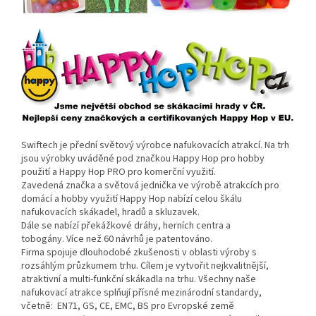
Swiftech je přední světový výrobce nafukovacích atrakcí. Na trh
jsou výrobky uváděné pod značkou Happy Hop pro hobby
použití a Happy Hop PRO pro komerční využití.
Zavedená značka a světová jednička ve výrobě atrakcích pro
domácí a hobby využití Happy Hop nabízí celou škálu
nafukovacích skákadel, hradů a skluzavek.
Dále se nabízí překážkové dráhy, herních centra a
tobogány. Více než 60 návrhů je patentováno.
Firma spojuje dlouhodobé zkušenosti v oblasti výroby s
rozsáhlým průzkumem trhu. Cílem je vytvořit nejkvalitnější,
atraktivní a multi-funkční skákadla na trhu. Všechny naše
nafukovací atrakce splňují přísné mezinárodní standardy,
včetně: EN71, GS, CE, EMC, BS pro Evropské země