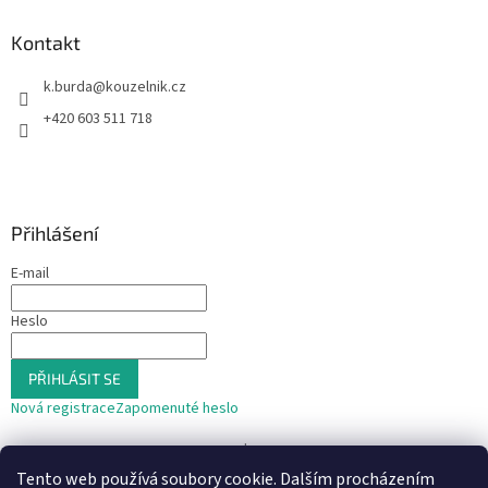
Kontakt
k.burda
@
kouzelnik.cz
+420 603 511 718
Přihlášení
E-mail
Heslo
PŘIHLÁSIT SE
Nová registrace
Zapomenuté heslo
nebo
Tento web používá soubory cookie. Dalším procházením