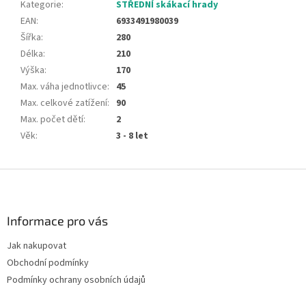
Kategorie
:
STŘEDNÍ skákací hrady
EAN
:
6933491980039
Šířka
:
280
Délka
:
210
Výška
:
170
Max. váha jednotlivce
:
45
Max. celkové zatížení
:
90
Max. počet dětí
:
2
Věk
:
3 - 8 let
Z
á
p
a
Informace pro vás
t
Jak nakupovat
í
Obchodní podmínky
Podmínky ochrany osobních údajů