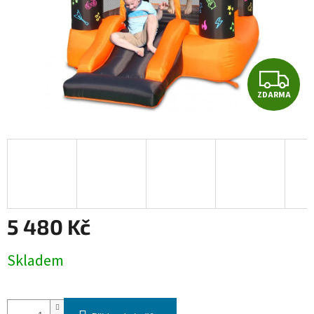
Z
ZDARMA
D
A
R
M
A
5 480 Kč
Měrná
Skladem
cena: