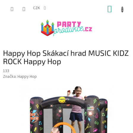
Přejít
NÁKUP
na
CZK
obsah
KOŠÍK
Happy Hop Skákací hrad MUSIC KIDZ
ROCK Happy Hop
133
Značka:
Happy Hop