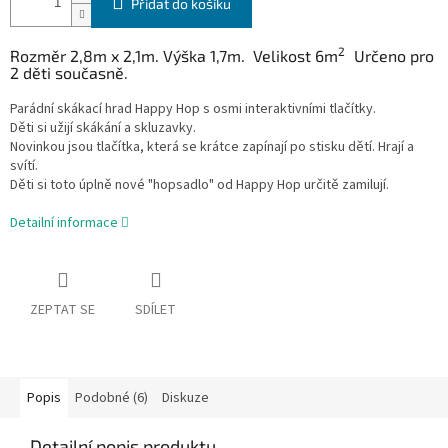
Přidat do košíku
2
Rozměr 2,8m x 2,1m. Výška 1,7m. Velikost 6m
Určeno pro
2 děti současně.
Parádní skákací hrad Happy Hop s osmi interaktivními tlačítky.
Děti si užijí skákání a skluzavky.
Novinkou jsou tlačítka, která se krátce zapínají po stisku dětí. Hrají a
svítí.
Děti si toto úplně nové "hopsadlo" od Happy Hop určitě zamilují.
Detailní informace
ZEPTAT SE
SDÍLET
Popis
Podobné (6)
Diskuze
Detailní popis produktu