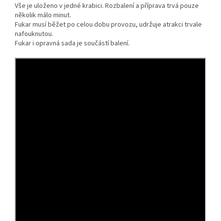
Vše je uloženo v jedné krabici. Rozbalení a příprava trvá pouze
několik málo minut.
Fukar musí běžet po celou dobu provozu, udržuje atrakci trvale
nafouknutou.
Fukar i opravná sada je součástí balení.