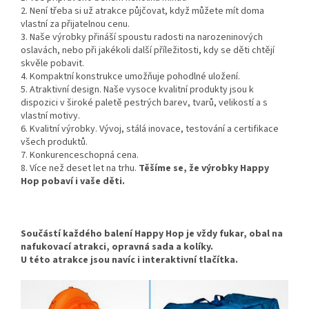
2. Není třeba si už atrakce půjčovat, když můžete mít doma
vlastní za přijatelnou cenu.
3. Naše výrobky přináší spoustu radosti na narozeninových
oslavách, nebo při jakékoli další příležitosti, kdy se děti chtějí
skvěle pobavit.
4. Kompaktní konstrukce umožňuje pohodlné uložení.
5. Atraktivní design. Naše vysoce kvalitní produkty jsou k
dispozici v široké paletě pestrých barev, tvarů, velikostí a s
vlastní motivy.
6. Kvalitní výrobky. Vývoj, stálá inovace, testování a certifikace
všech produktů.
7. Konkurenceschopná cena.
8. Více než deset let na trhu.
Těšíme se, že výrobky Happy
Hop pobaví i vaše děti.
Součástí každého balení Happy Hop je vždy fukar, obal na
nafukovací atrakci, opravná sada a kolíky.
U této atrakce jsou navíc i interaktivní tlačítka.