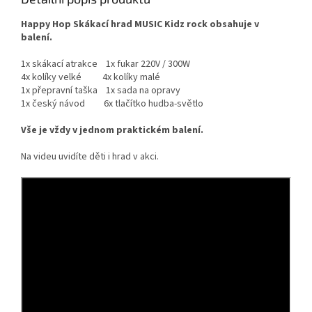
Happy Hop Skákací hrad MUSIC Kidz rock
obsahuje v
balení.
1x skákací atrakce 1x fukar 220V / 300W
4x kolíky velké 4x kolíky malé
1x přepravní taška 1x sada na opravy
1x český návod
6x tlačítko hudba-světlo
Vše je vždy v jednom praktickém balení.
Na videu uvidíte děti i hrad v akci.