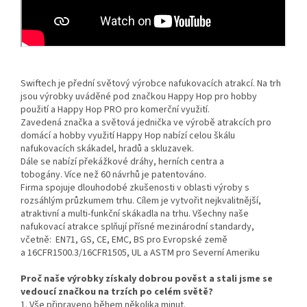
Swiftech je přední světový výrobce nafukovacích atrakcí. Na trh
jsou výrobky uváděné pod značkou Happy Hop pro hobby
použití a Happy Hop PRO pro komerční využití.
Zavedená značka a světová jednička ve výrobě atrakcích pro
domácí a hobby využití Happy Hop nabízí celou škálu
nafukovacích skákadel, hradů a skluzavek.
Dále se nabízí překážkové dráhy, herních centra a
tobogány. Více než 60 návrhů je patentováno.
Firma spojuje dlouhodobé zkušenosti v oblasti výroby s
rozsáhlým průzkumem trhu. Cílem je vytvořit nejkvalitnější,
atraktivní a multi-funkční skákadla na trhu. Všechny naše
nafukovací atrakce splňují přísné mezinárodní standardy,
včetně: EN71, GS, CE, EMC, BS pro Evropské země
a 16CFR1500.3/16CFR1505, UL a ASTM pro Severní Ameriku
Proč naše výrobky získaly dobrou pověst a stali jsme se
vedoucí značkou na trzích po celém světě?
1. Vše připraveno během několika minut.