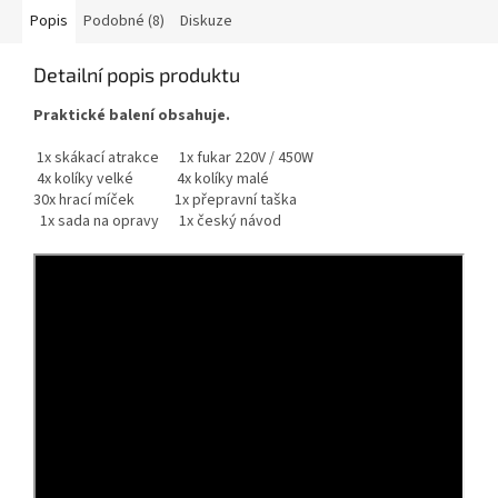
Popis
Podobné (8)
Diskuze
Detailní popis produktu
Praktické balení obsahuje.
1x skákací atrakce 1x fukar 220V / 450W
4x kolíky velké 4x kolíky malé
30x hrací míček 1x přepravní taška
1x sada na opravy 1x český návod