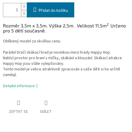
Přidat do košíku
2
Rozměr 3,5m x 3,5m. Výška 2,5m. Velikost 11,5m
Určeno
pro 5 dětí současně.
Oblíbený model za skvělou cenu.
Parádní Dračí skákací hrad je novinkou mezi hrady Happy Hop.
Nabízí prostor pro hraní s míčky, skákání a klouzání. Skákací atrakce
Happy Hop jsou stále vylepšovány.
Tento model je velice atraktivně zpracován a vaše děti si ho určitě
zamilují.
Detailní informace
ZEPTAT SE
SDÍLET