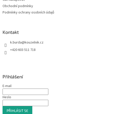
í
Obchodní podmínky
Podmínky ochrany osobních údajů
Kontakt
k.burda
@
kouzelnik.cz
+420 603 511 718
Přihlášení
E-mail
Heslo
PŘIHLÁSIT SE