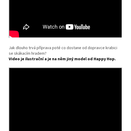
Jak dlouho trvá příprava poté co dostane od dopravce krabici
se skákacím hradem?
Video je ilustrační a je na něm jiný model od Happy Hop.