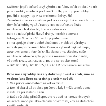
Swiftech je přední světový výrobce nafukovacích atrakcí. Na trh
jsou výrobky uváděné pod značkou Happy Hop pro hobby
použití a Happy Hop PRO pro komerční využití.
Zavedená značka a světová jednička ve výrobě atrakcích pro
domácí a hobby využití Happy Hop nabízí celou škálu
nafukovacích skákadel, hradů a skluzavek.
Dále se nabízí překážkové dráhy, herních cenera a
tobogány. Více než 60 návrhů je patentováno.
Firma spojuje dlouhodobé zkušenosti v oblasti výroby s
rozsáhlým průzkumem trhu. Cílem je vytvořit nejkvalitnější,
atraktivní a multi-funkční skákadla na trhu. Všechny naše
nafukovací atrakce splňují přísné mezinárodní standardy,
včetně: EN71, GS, CE, EMC, BS pro Evropské země
a 16CFR1500.3/16CFR1505, UL a ASTM pro Severní Ameriku
Proč naše výrobky získaly dobrou pověst a stali jsme se
vedoucí značkou na trzích po celém světě?
1. Vše připraveno během několika minut.
2. Není třeba si už atrakce půjčovat, když můžete mít doma
vlastní za přijatelnou cenu.
3. Naše výrobky přináší spoustu radosti na narozeninových
oslavách, nebo při jakékoli další příležitosti, kdy se děti chtějí
skvěle pobavit.