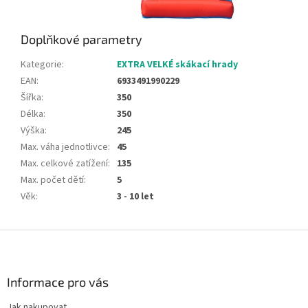
Doplňkové parametry
Kategorie
:
EXTRA VELKÉ skákací hrady
EAN
:
6933491990229
Šířka
:
350
Délka
:
350
Výška
:
245
Max. váha jednotlivce
:
45
Max. celkové zatížení
:
135
Max. počet dětí
:
5
Věk
:
3 - 10 let
Z
á
p
a
Informace pro vás
t
Jak nakupovat