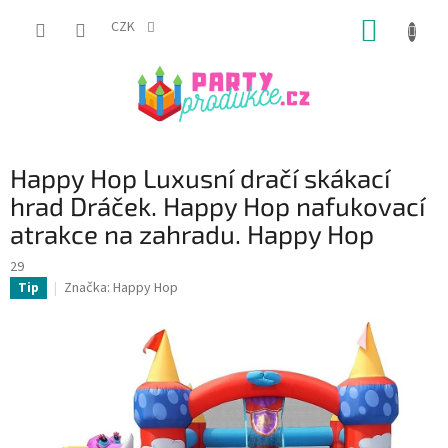
Přejít
NÁKUP
na
CZK
obsah
KOŠÍK
Happy Hop Luxusní dračí skákací
hrad Dráček. Happy Hop nafukovací
atrakce na zahradu. Happy Hop
29
Značka:
Happy Hop
Tip