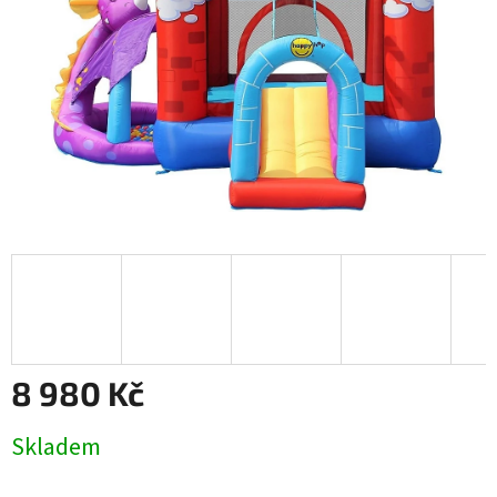
8 980 Kč
Měrná
Skladem
cena: