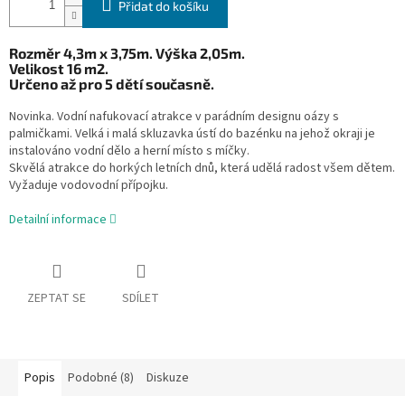
Přidat do košíku
Rozměr 4,3m x 3,75m. Výška 2,05m.
Velikost 16 m2.
Určeno až pro 5 dětí současně.
Novinka. Vodní nafukovací atrakce v parádním designu oázy s
palmičkami. Velká i malá skluzavka ústí do bazénku na jehož okraji je
instalováno vodní dělo a herní místo s míčky.
Skvělá atrakce do horkých letních dnů, která udělá radost všem dětem.
Vyžaduje vodovodní přípojku.
Detailní informace
ZEPTAT SE
SDÍLET
Popis
Podobné (8)
Diskuze