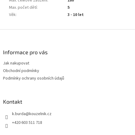
Max. celkové zatížení
:
180
Max. počet dětí
:
5
Věk
:
3 - 10 let
Z
á
p
a
Informace pro vás
t
Jak nakupovat
í
Obchodní podmínky
Podmínky ochrany osobních údajů
Kontakt
k.burda
@
kouzelnik.cz
+420 603 511 718