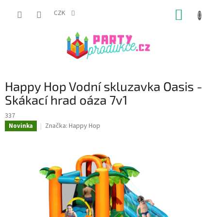
Přejít
NÁKUP
na
CZK
obsah
KOŠÍK
Happy Hop Vodní skluzavka Oasis -
Skákací hrad oáza 7v1
337
Značka:
Happy Hop
Novinka