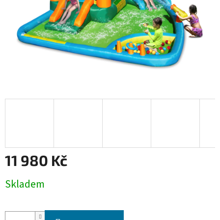
11 980 Kč
Měrná
Skladem
cena: