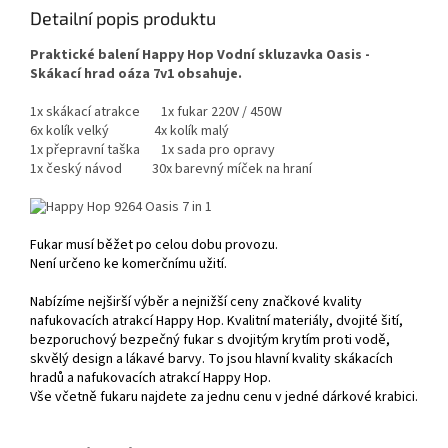
Detailní popis produktu
Praktické balení Happy Hop Vodní skluzavka Oasis -
Skákací hrad oáza 7v1
obsahuje.
1x skákací atrakce 1x fukar 220V / 450W
6x kolík velký 4x kolík malý
1x přepravní taška 1x sada pro opravy
1x český návod 30x barevný míček na hraní
Fukar musí běžet po celou dobu provozu.
Není určeno ke komerčnímu užití.
Nabízíme nejširší výběr a nejnižší ceny značkové kvality
nafukovacích atrakcí Happy Hop. Kvalitní materiály, dvojité šití,
bezporuchový bezpečný fukar s dvojitým krytím proti vodě,
skvělý design a lákavé barvy. To jsou hlavní kvality skákacích
hradů a nafukovacích atrakcí Happy Hop.
Vše včetně fukaru najdete za jednu cenu v jedné dárkové krabici.