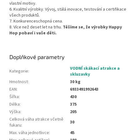
vlastní motivy.
6. Kvalitní výrobky. Vývoj, stálá inovace, testování a certifikace
všech produktů.
7. Konkurenceschopná cena.
8. Více než deset let na trhu.
Těšíme se, že výrobky Happy
Hop pobaví i vaše děti.
Doplňkové parametry
VODNÍ skákací atrakce a
Kategorie
:
skluzavky
Hmotnost
:
30 kg
EAN
:
6933491992643
Šířka
:
430
Délka
:
375
Výška
:
205
Celková váha atrakce včetně
30
fukaru
:
Max. váha jednotlivce
:
45