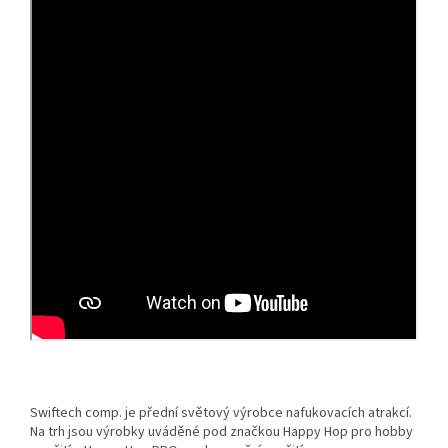
Swiftech comp. je přední světový výrobce nafukovacích atrakcí.
Na trh jsou výrobky uváděné pod značkou Happy Hop pro hobby