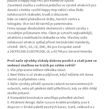
použití a Happy Hop PRO pro komerční využití.
Zavedená značka a světová jednička ve výrobě atrakcích pro
domácí a hobby využití Happy Hop nabízí celou škálu
nafukovacích skákadel, hradů a skluzavek.
Dále se nabízí překážkové dráhy, herních centra a
tobogány. Více než 60 návrhů je patentováno.
Firma spojuje dlouhodobé zkušenosti v oblasti výroby s
rozsáhlým průzkumem trhu. Cílem je vytvořit nejkvalitnější,
atraktivní a multifunkční skákadla na trhu. Všechny naše
nafukovací atrakce splňují přísné mezinárodní standardy,
včetně: EN71, GS, CE, EMC, BS pro Evropské země
a 16CFR1500.3/16CFR1505, UL a ASTM pro Severní Ameriku
Proč naše výrobky získaly dobrou pověst a stali jsme se
vedoucí značkou na trzích po celém světě?
1. Vše připraveno během několika minut.
2. Není třeba si už atrakce půjčovat, když můžete mít doma
vlastní za přijatelnou cenu.
3. Naše výrobky přináší spoustu radosti na narozeninových
oslavách, nebo při jakékoli další příležitosti, kdy se děti chtějí
skvěle pobavit.
4. Kompaktní konstrukce umožňuje pohodlné uložení.
5. Atraktivní design. Naše vysoce kvalitní produkty jsou k
dispozici v široké paletě pestrých barev, tvarů, velikostí a s